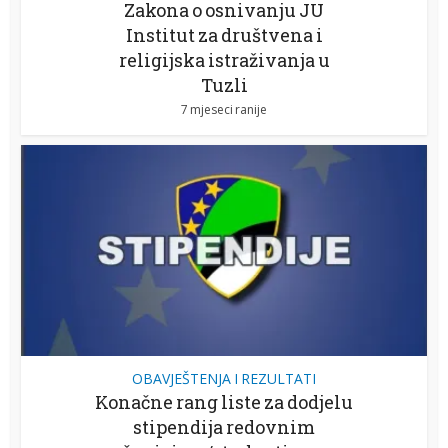
Zakona o osnivanju JU
Institut za društvena i
religijska istraživanja u
Tuzli
7 mjeseci ranije
OBAVJEŠTENJA I REZULTATI
Konačne rang liste za dodjelu
stipendija redovnim