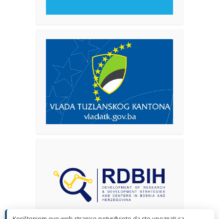
Korištenjem ove web stranice potvrđujete da ste upoznati sa