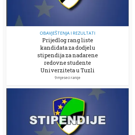
OBAVJEŠTENJA I REZULTATI
Prijedlog rang liste
kandidata za dodjelu
stipendija za nadarene
redovne studente
Univerziteta u Tuzli
9 mjeseci ranije