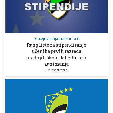
OBAVJEŠTENJA I REZULTATI
Rang liste za stipendiranje
učenika prvih razreda
srednjih škola deficitarnih
zanimanja
9 mjeseci ranije