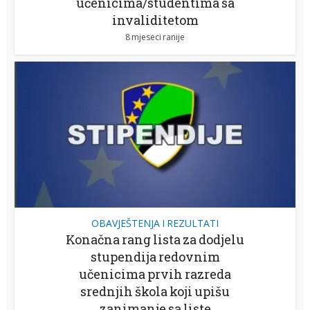
učenicima/studentima sa
invaliditetom
8 mjeseci ranije
OBAVJEŠTENJA I REZULTATI
Konačna rang lista za dodjelu
stupendija redovnim
učenicima prvih razreda
srednjih škola koji upišu
zanimanje sa liste