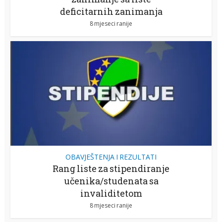
deficitarnih zanimanja
8 mjeseci ranije
OBAVJEŠTENJA I REZULTATI
Rang liste za stipendiranje
učenika/studenata sa
invaliditetom
8 mjeseci ranije