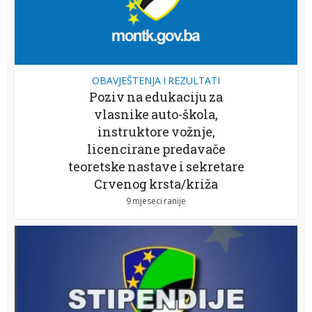
OBAVJEŠTENJA I REZULTATI
Poziv na edukaciju za
vlasnike auto-škola,
instruktore vožnje,
licencirane predavače
teoretske nastave i sekretare
Crvenog krsta/križa
9 mjeseci ranije