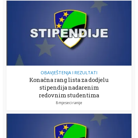
OBAVJEŠTENJA I REZULTATI
Konačna rang lista za dodjelu
stipendija nadarenim
redovnim studentima
8 mjeseci ranije