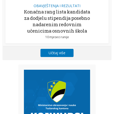
OBAVJEŠTENJA I REZULTATI
Konačna rang lista kandidata
za dodjelu stipendija posebno
nadarenim redovnim
učenicima osnovnih škola
10 mjeseci ranije
Učitaj više