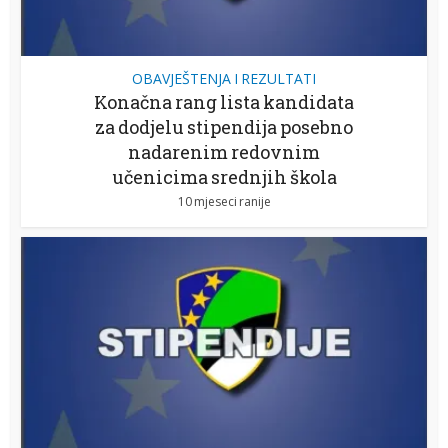
OBAVJEŠTENJA I REZULTATI
Konačna rang lista kandidata
za dodjelu stipendija posebno
nadarenim redovnim
učenicima srednjih škola
10 mjeseci ranije