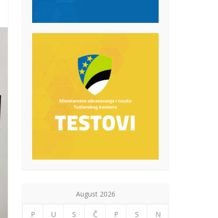
August 2026
P
U
S
Č
P
S
N