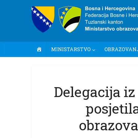
POČETNA
MINISTARSTVO
OBRAZOVANJ
Delegacija iz
posjetil
obrazova