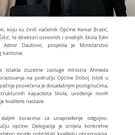
k, koju su činili načelnik Općine Kemal Bratić,
šić, te direktori osnovnih i srednjih škola Edin
Admir Dautović, posjetila je Ministarstvo
g kantona.
e istakla izuzetne zasluge ministra Ahmeda
obrazovanja na području Općine Doboj Istok u
a pažnja posvećena je dosadašnjim postignućima,
strukturnih kapaciteta škola, uvođenje novih
e kvalitete nastave.
daljim koracima za unapređenje odgojno-
ju općine. Delegacija je iznijela konkretne
 dodatno mogle poboljšati kvalitetu obrazovanja,