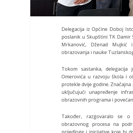
Delegacija iz Općine Doboj Isto
poslanik u Skupštini TK Damir Ši
Mrkanović, Dženad Mujkić i 
obrazovanja i nauke Tuzlansko
Tokom sastanka, delegacija j
Omerovića u razvoju škola i 
protekle dvije godine. Značajn
uključujući unapređenje infra
obrazovnih programa i povećanj
Također, razgovaralo se o 
obrazovnog procesa na područ
prijedloge i inicijative koje bi