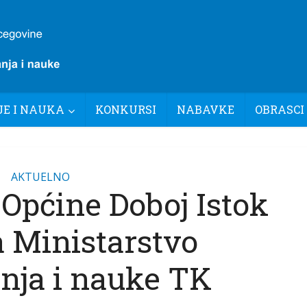
E I NAUKA
KONKURSI
NABAVKE
OBRASCI
AKTUELNO
 Općine Doboj Istok
a Ministarstvo
nja i nauke TK