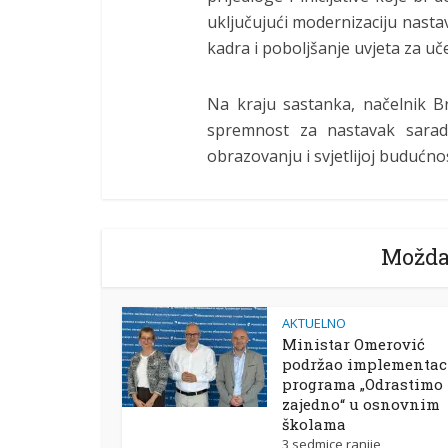
uključujući modernizaciju nast
kadra i poboljšanje uvjeta za uč
Na kraju sastanka, načelnik Br
spremnost za nastavak saradn
obrazovanju i svjetlijoj budućno
Možda
AKTUELNO
Ministar Omerović
podržao implementac
programa „Odrastimo
zajedno“ u osnovnim
školama
3 sedmice ranije