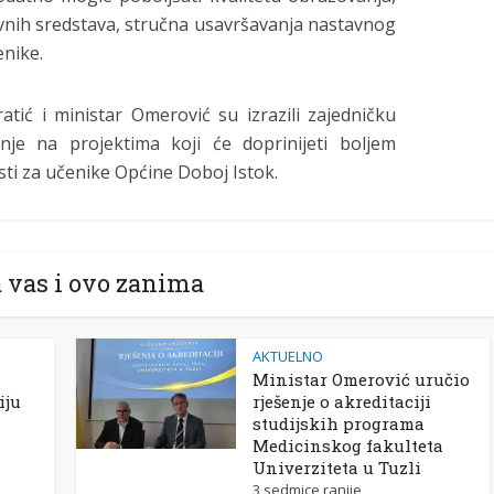
avnih sredstava, stručna usavršavanja nastavnog
enike.
atić i ministar Omerović su izrazili zajedničku
je na projektima koji će doprinijeti boljem
sti za učenike Općine Doboj Istok.
 vas i ovo zanima
AKTUELNO
Ministar Omerović uručio
iju
rješenje o akreditaciji
studijskih programa
Medicinskog fakulteta
Univerziteta u Tuzli
3 sedmice ranije