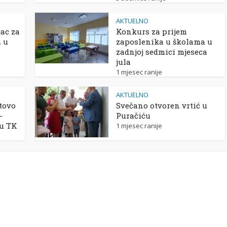
AKTUELNO
ac za
Konkurs za prijem
u u
zaposlenika u školama u
zadnjoj sedmici mjeseca
jula
1 mjesec ranije
AKTUELNO
tovo
Svečano otvoren vrtić u
-
Puračiću
 u TK
1 mjesec ranije