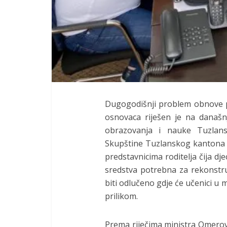
Dugogodišnji problem obnove 
osnovaca riješen je na današn
obrazovanja i nauke Tuzlan
Skupštine Tuzlanskog kantona Ža
predstavnicima roditelja čija d
sredstva potrebna za rekonstru
biti odlučeno gdje će učenici 
prilikom.
Prema riječima ministra Omerov