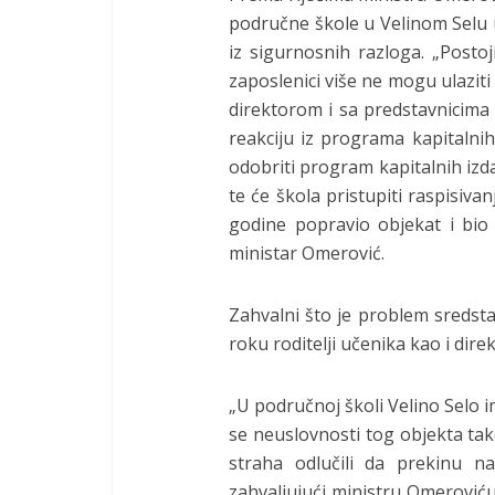
područne škole u Velinom Selu u
iz sigurnosnih razloga. „Posto
zaposlenici više ne mogu ulaziti
direktorom i sa predstavnicima 
reakciju iz programa kapitalni
odobriti program kapitalnih iz
te će škola pristupiti raspisiva
godine popravio objekat i bio 
ministar Omerović.
Zahvalni što je problem sredst
roku roditelji učenika kao i direk
„U područnoj školi Velino Selo i
se neuslovnosti tog objekta tako
straha odlučili da prekinu n
zahvaljujući ministru Omeroviću