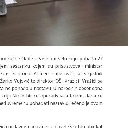
područne škole u Velinom Selu koju pohađa 27
jem sastanku kojem su prisustvovali ministar
skog kantona Ahmed Omerović, predsjednik
rko Vujović te direktor OŠ „Vražići“ Vražići sa
jeca ne pohađaju nastavu. U narednih deset dana
kciju škole bit će operativna a tokom dana će
u međuvremenu pohađati nastavu, rečeno je ovom
ića nedavne padavine su dovele školski objekat