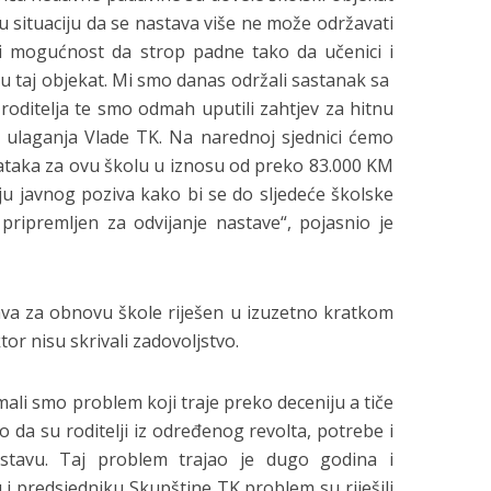
 situaciju da se nastava više ne može održavati
ji mogućnost da strop padne tako da učenici i
 u taj objekat. Mi smo danas održali sastanak sa
roditelja te smo odmah uputili zahtjev za hitnu
h ulaganja Vlade TK. Na narednoj sjednici ćemo
dataka za ovu školu u iznosu od preko 83.000 KM
nju javnog poziva kako bi se do sljedeće školske
pripremljen za odvijanje nastave“, pojasnio je
ava za obnovu škole riješen u izuzetno kratkom
tor nisu skrivali zadovoljstvo.
mali smo problem koji traje preko deceniju a tiče
 da su roditelji iz određenog revolta, potrebe i
astavu. Taj problem trajao je dugo godina i
 i predsjedniku Skupštine TK problem su riješili