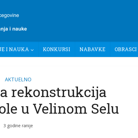
E I NAUKA
KONKURSI
NABAVKE
OBRASCI
AKTUELNO
a rekonstrukcija
ole u Velinom Selu
3 godine ranije