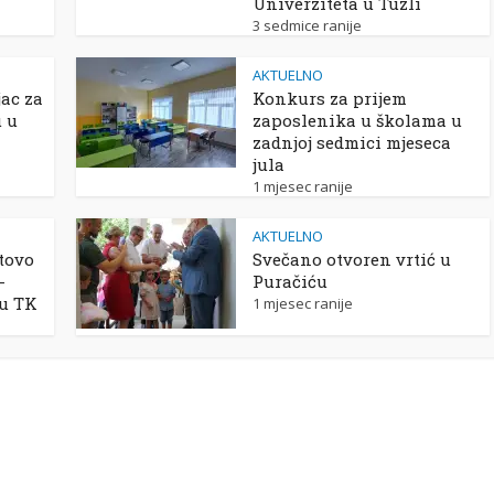
Univerziteta u Tuzli
3 sedmice ranije
AKTUELNO
ac za
Konkurs za prijem
u u
zaposlenika u školama u
zadnjoj sedmici mjeseca
jula
1 mjesec ranije
AKTUELNO
tovo
Svečano otvoren vrtić u
-
Puračiću
 u TK
1 mjesec ranije