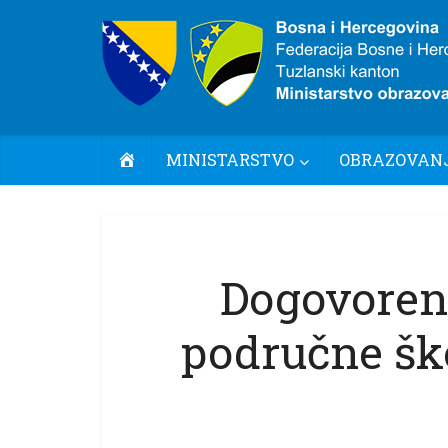
POČETNA
MINISTARSTVO
OBRAZOVANJ
Dogovoren
područne šk