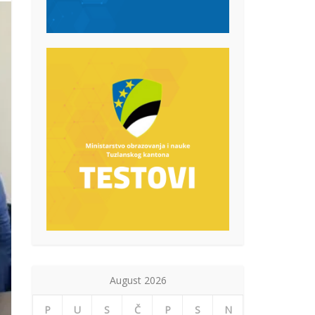
August 2026
P
U
S
Č
P
S
N