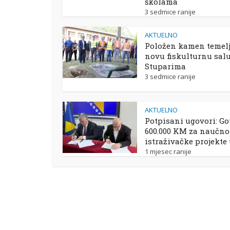
školama
3 sedmice ranije
AKTUELNO
Položen kamen temelj
novu fiskulturnu sal
Stuparima
3 sedmice ranije
AKTUELNO
Potpisani ugovori: Go
600.000 KM za naučno
istraživačke projekte
1 mjesec ranije