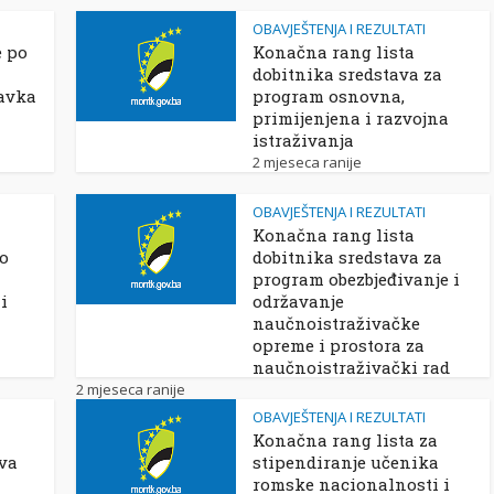
OBAVJEŠTENJA I REZULTATI
e po
Konačna rang lista
dobitnika sredstava za
avka
program osnovna,
primijenjena i razvojna
istraživanja
2 mjeseca ranije
OBAVJEŠTENJA I REZULTATI
Konačna rang lista
po
dobitnika sredstava za
program obezbjeđivanje i
i
održavanje
naučnoistraživačke
opreme i prostora za
naučnoistraživački rad
2 mjeseca ranije
OBAVJEŠTENJA I REZULTATI
Konačna rang lista za
ova
stipendiranje učenika
romske nacionalnosti i