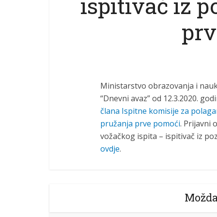
ispitivač iz 
prv
Ministarstvo obrazovanja i nau
“Dnevni avaz” od 12.3.2020. god
člana Ispitne komisije za polaga
pružanja prve pomoći
. Prijavni
vožačkog ispita – ispitivač iz 
ovdje
.
Možda