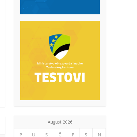
August 2026
P
U
S
Č
P
S
N