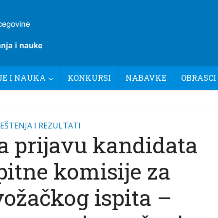
E I NAUKA
KONKURSI
NABAVKE
OBRASCI
EŠTENJA I REZULTATI
a prijavu kandidata
pitne komisije za
vožačkog ispita –