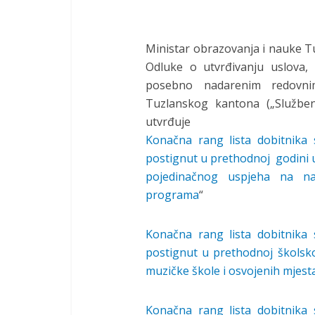
Ministar obrazovanja i nauke T
Odluke o utvrđivanju uslova, k
posebno nadarenim redovni
Tuzlanskog kantona („Služben
utvrđuje
Konačna rang lista dobitnika s
postignut u prethodnoj godini 
pojedinačnog uspjeha na na
programa
“
Konačna rang lista dobitnika s
postignut u prethodnoj školsko
muzičke škole i osvojenih mjest
Konačna rang lista dobitnika s