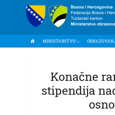
POČETNA
MINISTARSTVO
OBRAZOVANJ
Konačne ran
stipendija n
osno