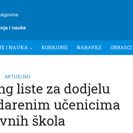
E I NAUKA
KONKURSI
NABAVKE
OBRASCI
AKTUELNO
g liste za dodjelu
adarenim učenicima
vnih škola