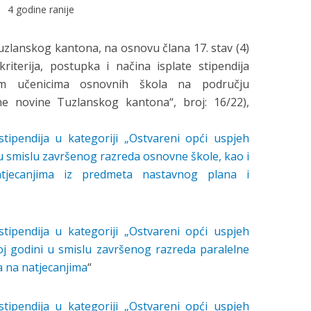
4 godine ranije
uzlanskog kantona, na osnovu člana 17. stav (4)
riterija, postupka i načina isplate stipendija
m učenicima osnovnih škola na području
e novine Tuzlanskog kantona“, broj: 16/22),
tipendija u kategoriji „Ostvareni opći uspjeh
u smislu završenog razreda osnovne škole, kao i
tjecanjima iz predmeta nastavnog plana i
tipendija u kategoriji „Ostvareni opći uspjeh
j godini u smislu završenog razreda paralelne
a na natjecanjima
“
tipendija u kategoriji „Ostvareni opći uspjeh