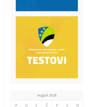
August 2026
P
U
S
Č
P
S
N