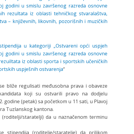
oj godini u smislu završenog razreda osnovne
h rezultata iz oblasti tehničkog stvaralaštva,
va – književnih, likovnih, pozorišnih i muzičkih
tipendija u kategoriji „Ostvareni opći uspjeh
oj godini u smislu završenog razreda osnovne
zuiltata iz oblasti sporta i sportskih učeničkih
ortskih uspješnih ostvarenja
“
se bliže regulisati međusobna prava i obaveze
kandidata koji su ostvarili pravo na dodjelu
22. godine (petak) sa početkom u 11 sati, u Plavoj
tra Tuzlanskog kantona.
a (roditelji/staratelji) da u naznačenom terminu
stipendija (roditelje/staratelje) da prilikom