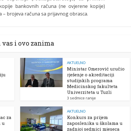
kopije bankovnih računa (ne ovjerene kopije)
a – brojeva računa sa prijavnog obrasca.
 vas i ovo zanima
AKTUELNO
Ministar Omerović uručio
iju
rješenje o akreditaciji
studijskih programa
Medicinskog fakulteta
Univerziteta u Tuzli
3 sedmice ranije
AKTUELNO
ac za
Konkurs za prijem
u u
zaposlenika u školama u
zadnjoj sedmici mjeseca