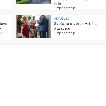
jula
1 mjesec ranije
AKTUELNO
tovo
Svečano otvoren vrtić u
-
Puračiću
 u TK
1 mjesec ranije