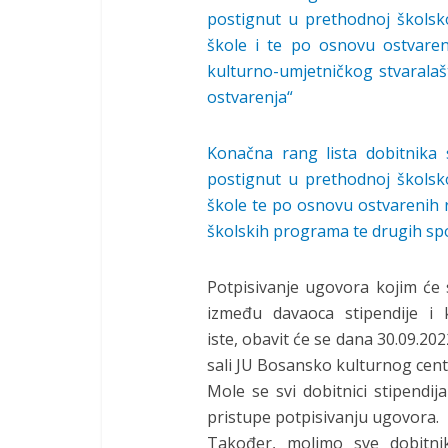
postignut u prethodnoj školsk
škole i te po osnovu ostvareni
kulturno-umjetničkog stvaralašt
ostvarenja“
Konačna rang lista dobitnika s
postignut u prethodnoj školsk
škole te po osnovu ostvarenih re
školskih programa te drugih sp
Potpisivanje ugovora kojim će 
između davaoca stipendije i 
iste, obavit će se dana 30.09.20
sali JU Bosansko kulturnog cen
Mole se svi dobitnici stipendij
pristupe potpisivanju ugovora.
Također, molimo sve dobitnike 