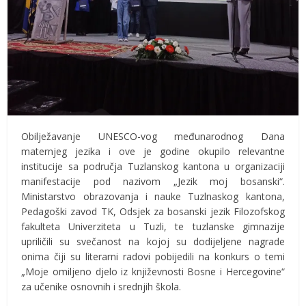
Obilježavanje UNESCO-vog međunarodnog Dana
maternjeg jezika i ove je godine okupilo relevantne
institucije sa područja Tuzlanskog kantona u organizaciji
manifestacije pod nazivom „Jezik moj bosanski“.
Ministarstvo obrazovanja i nauke Tuzlnaskog kantona,
Pedagoški zavod TK, Odsjek za bosanski jezik Filozofskog
fakulteta Univerziteta u Tuzli, te tuzlanske gimnazije
upriličili su svečanost na kojoj su dodijeljene nagrade
onima čiji su literarni radovi pobijedili na konkurs o temi
„Moje omiljeno djelo iz književnosti Bosne i Hercegovine“
za učenike osnovnih i srednjih škola.