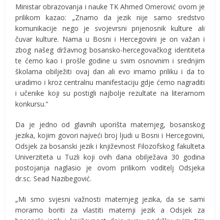
Ministar obrazovanja i nauke TK Ahmed Omerović ovom je
prilikom kazao: „Znamo da jezik nije samo sredstvo
komunikacije nego je svojevrsni prijenosnik kulture ali
čuvar kulture. Nama u Bosni i Hercegovini je on važan i
zbog našeg državnog bosansko-hercegovačkog identiteta
te ćemo kao i prošle godine u svim osnovnim i srednjim
školama obilježiti ovaj dan ali evo imamo priliku i da to
uradimo i kroz centralnu manifestaciju gdje ćemo nagraditi
i učenike koji su postigli najbolje rezultate na literarnom
konkursu.“
Da je jedno od glavnih uporišta maternjeg, bosanskog
jezika, kojim govori najveći broj ljudi u Bosni i Hercegovini,
Odsjek za bosanski jezik i književnost Filozofskog fakulteta
Univerziteta u Tuzli koji ovih dana obilježava 30 godina
postojanja naglasio je ovom prilikom voditelj Odsjeka
dr.sc. Sead Nazibegović.
„Mi smo svjesni važnosti maternjeg jezika, da se sami
moramo boriti za vlastiti maternji jezik a Odsjek za