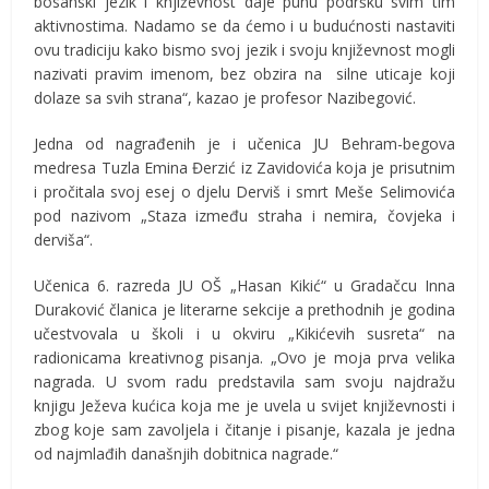
bosanski jezik i književnost daje punu podršku svim tim
aktivnostima. Nadamo se da ćemo i u budućnosti nastaviti
ovu tradiciju kako bismo svoj jezik i svoju književnost mogli
nazivati pravim imenom, bez obzira na silne uticaje koji
dolaze sa svih strana“, kazao je profesor Nazibegović.
Jedna od nagrađenih je i učenica JU Behram-begova
medresa Tuzla Emina Đerzić iz Zavidovića koja je prisutnim
i pročitala svoj esej o djelu Derviš i smrt Meše Selimovića
pod nazivom „Staza između straha i nemira, čovjeka i
derviša“.
Učenica 6. razreda JU OŠ „Hasan Kikić“ u Gradačcu Inna
Duraković članica je literarne sekcije a prethodnih je godina
učestvovala u školi i u okviru „Kikićevih susreta“ na
radionicama kreativnog pisanja. „Ovo je moja prva velika
nagrada. U svom radu predstavila sam svoju najdražu
knjigu Ježeva kućica koja me je uvela u svijet književnosti i
zbog koje sam zavoljela i čitanje i pisanje, kazala je jedna
od najmlađih današnjih dobitnica nagrade.“