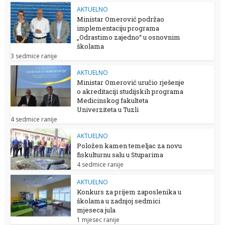
AKTUELNO
Ministar Omerović podržao
implementaciju programa
„Odrastimo zajedno“ u osnovnim
školama
3 sedmice ranije
AKTUELNO
Ministar Omerović uručio rješenje
o akreditaciji studijskih programa
Medicinskog fakulteta
Univerziteta u Tuzli
4 sedmice ranije
AKTUELNO
Položen kamen temeljac za novu
fiskulturnu salu u Stuparima
4 sedmice ranije
AKTUELNO
Konkurs za prijem zaposlenika u
školama u zadnjoj sedmici
mjeseca jula
1 mjesec ranije