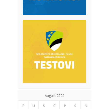
August 2026
P
U
S
Č
P
S
N