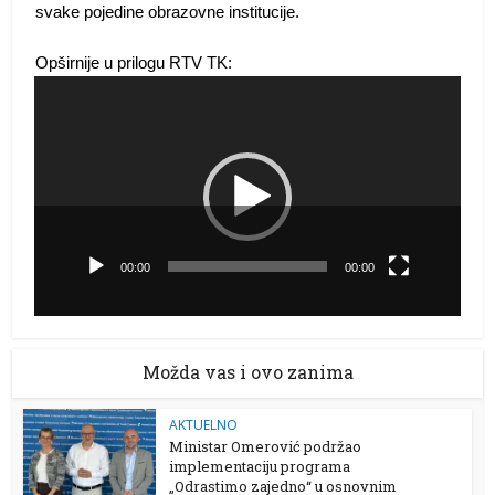
svake pojedine obrazovne institucije.
Opširnije u prilogu RTV TK:
Video
Player
00:00
00:00
Možda vas i ovo zanima
AKTUELNO
Ministar Omerović podržao
implementaciju programa
„Odrastimo zajedno“ u osnovnim