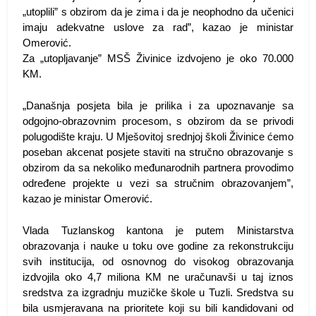
„utoplili” s obzirom da je zima i da je neophodno da učenici
imaju adekvatne uslove za rad”, kazao je ministar
Omerović.
Za „utopljavanje” MSŠ Živinice izdvojeno je oko 70.000
KM.
„Današnja posjeta bila je prilika i za upoznavanje sa
odgojno-obrazovnim procesom, s obzirom da se privodi
polugodište kraju. U Mješovitoj srednjoj školi Živinice ćemo
poseban akcenat posjete staviti na stručno obrazovanje s
obzirom da sa nekoliko međunarodnih partnera provodimo
određene projekte u vezi sa stručnim obrazovanjem”,
kazao je ministar Omerović.
Vlada Tuzlanskog kantona je putem Ministarstva
obrazovanja i nauke u toku ove godine za rekonstrukciju
svih institucija, od osnovnog do visokog obrazovanja
izdvojila oko 4,7 miliona KM ne uračunavši u taj iznos
sredstva za izgradnju muzičke škole u Tuzli. Sredstva su
bila usmjeravana na prioritete koji su bili kandidovani od