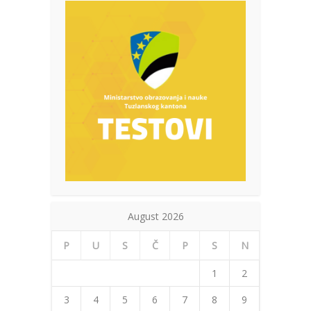
August 2026
P
U
S
Č
P
S
N
1
2
3
4
5
6
7
8
9