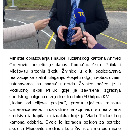
Ministar obrazovanja i nauke Tuzlanskog kantona Ahmed
Omerović posjetio je danas Područnu škole Priluk i
Mješovitu srednju školu Živinice u cilju sagledavanja
realizacije kapitalnih ulaganja.
Posjetu odgojno-obrazovnim
ustanovama na području grada Živinice počeo je u
Područnoj školi Priluk gdje je završena izgradnja
sportskog poligona u vrijednosti od oko 50 hiljada KM.
„Jedan od ciljeva posjete”, prema riječima ministra
Omerovića jeste, „ i da vidimo na koji način su realizirana
sredstva iz kapitalnih izdataka koje je Vlada Tuzlanskog
kantona odobrila. Ovdje je izgrađen poligon za potrebe
škole a Mješovitu srednju školu Živinice smo djelimično