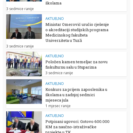
školama
3 sedmice ranije
AKTUELNO
Ministar Omerović uručio rješenje
o akreditaciji studijskih programa
Medicinskog fakulteta
Univerziteta u Tuzli
3 sedmice ranije
AKTUELNO
Položen kamen temeljac za novu
fiskulturnu salu u Stuparima
3 sedmice ranije
AKTUELNO
Konkurs za prijem zaposlenika u
školama u zadnjoj sedmici
mjeseca jula
1 mjesec ranije
AKTUELNO
Potpisani ugovori: Gotovo 600.000
KM za naučno-istraživačke
projekte u TK