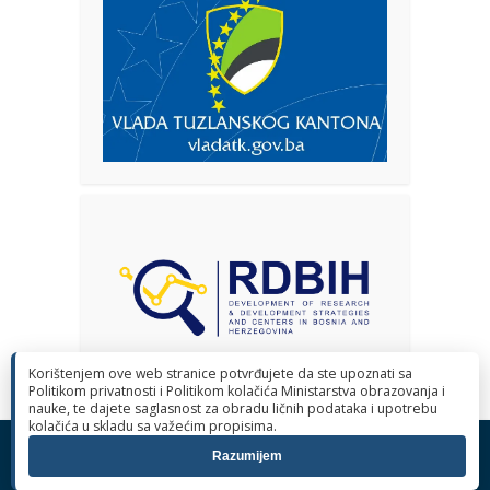
Korištenjem ove web stranice potvrđujete da ste upoznati sa
Politikom privatnosti i Politikom kolačića Ministarstva obrazovanja i
nauke, te dajete saglasnost za obradu ličnih podataka i upotrebu
kolačića u skladu sa važećim propisima.
© 2026 Ministarstvo obrazovanja i nauke Tuzlanskog kantona. Sva
Razumijem
prava pridržana.