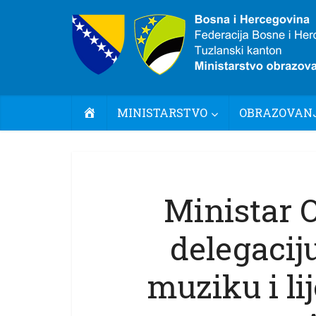
POČETNA
MINISTARSTVO
OBRAZOVANJ
Ministar 
delegacij
muziku i li