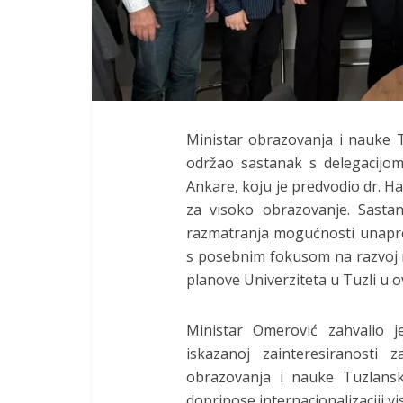
Ministar obrazovanja i nauke
održao sastanak s delegacijom 
Ankare, koju je predvodio dr. H
za visoko obrazovanje. Sastan
razmatranja mogućnosti unapre
s posebnim fokusom na razvoj m
planove Univerziteta u Tuzli u ov
Ministar Omerović zahvalio j
iskazanoj zainteresiranosti z
obrazovanja i nauke Tuzlansk
doprinose internacionalizaciji v