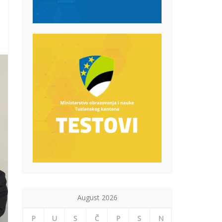
August 2026
P
U
S
Č
P
S
N