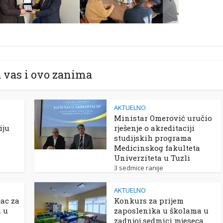
 vas i ovo zanima
AKTUELNO
Ministar Omerović uručio
iju
rješenje o akreditaciji
studijskih programa
Medicinskog fakulteta
Univerziteta u Tuzli
3 sedmice ranije
AKTUELNO
ac za
Konkurs za prijem
u u
zaposlenika u školama u
zadnjoj sedmici mjeseca