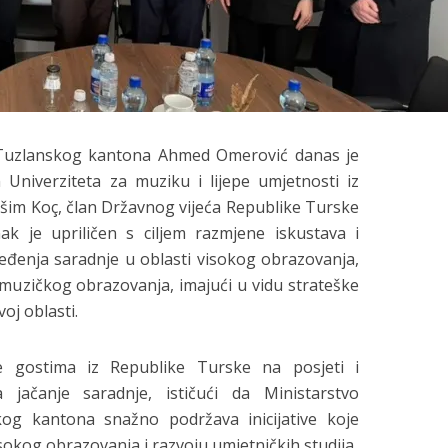
 Tuzlanskog kantona Ahmed Omerović danas je
Univerziteta za muziku i lijepe umjetnosti iz
ašim Koç, član Državnog vijeća Republike Turske
ak je upriličen s ciljem razmjene iskustava i
đenja saradnje u oblasti visokog obrazovanja,
uzičkog obrazovanja, imajući u vidu strateške
oj oblasti.
e gostima iz Republike Turske na posjeti i
a jačanje saradnje, ističući da Ministarstvo
og kantona snažno podržava inicijative koje
isokog obrazovanja i razvoju umjetničkih studija.