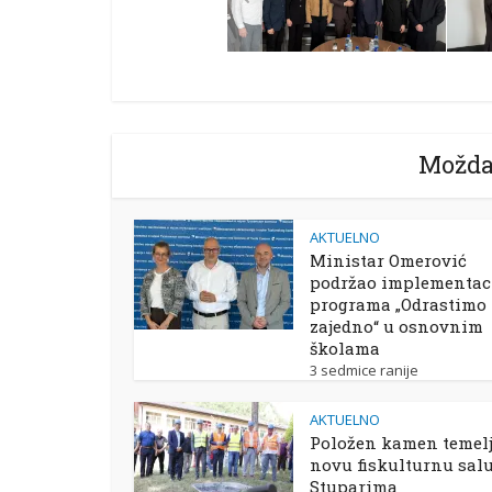
Možda
AKTUELNO
Ministar Omerović
podržao implementac
programa „Odrastimo
zajedno“ u osnovnim
školama
3 sedmice ranije
AKTUELNO
Položen kamen temelj
novu fiskulturnu sal
Stuparima