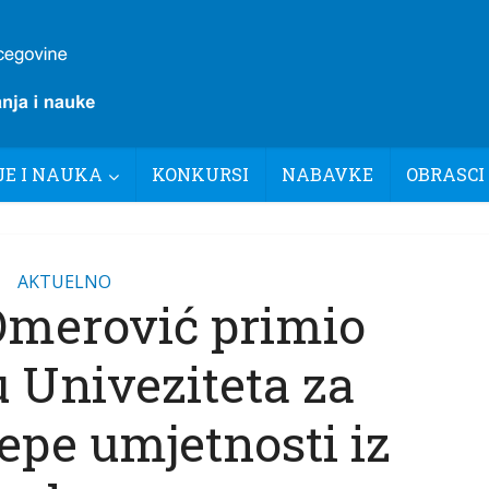
E I NAUKA
KONKURSI
NABAVKE
OBRASCI
AKTUELNO
Omerović primio
u Univeziteta za
jepe umjetnosti iz