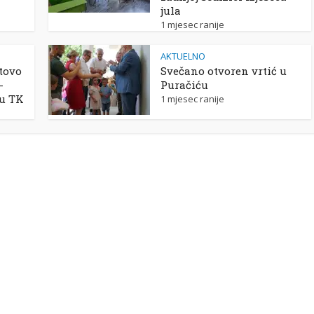
jula
1 mjesec ranije
AKTUELNO
tovo
Svečano otvoren vrtić u
-
Puračiću
 u TK
1 mjesec ranije