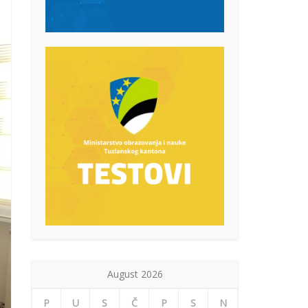
August 2026
P
U
S
Č
P
S
N