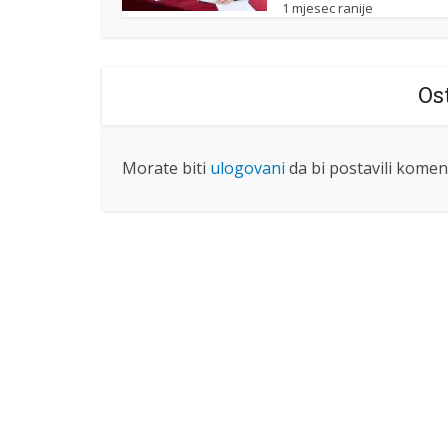
1 mjesec ranije
Os
Morate biti
ulogovani
da bi postavili komen