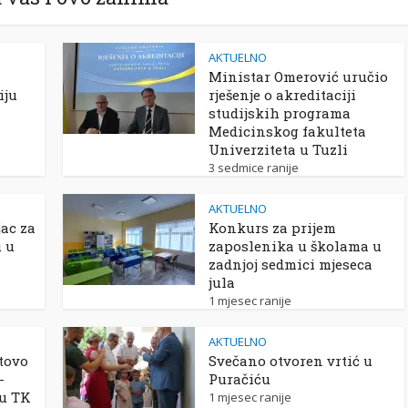
AKTUELNO
Ministar Omerović uručio
iju
rješenje o akreditaciji
studijskih programa
Medicinskog fakulteta
Univerziteta u Tuzli
3 sedmice ranije
AKTUELNO
ac za
Konkurs za prijem
u u
zaposlenika u školama u
zadnjoj sedmici mjeseca
jula
1 mjesec ranije
AKTUELNO
tovo
Svečano otvoren vrtić u
-
Puračiću
 u TK
1 mjesec ranije