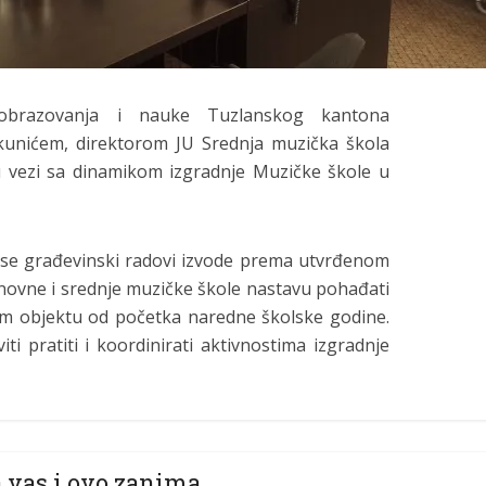
obrazovanja i nauke Tuzlanskog kantona
kunićem, direktorom JU Srednja muzička škola
 vezi sa dinamikom izgradnje Muzičke škole u
a se građevinski radovi izvode prema utvrđenom
snovne i srednje muzičke škole nastavu pohađati
 objektu od početka naredne školske godine.
ti pratiti i koordinirati aktivnostima izgradnje
 vas i ovo zanima