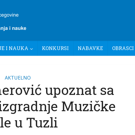
E I NAUKA
KONKURSI
NABAVKE
OBRASCI
AKTUELNO
erović upoznat sa
zgradnje Muzičke
le u Tuzli