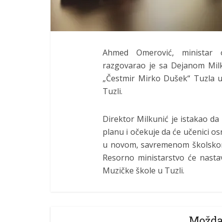
Ahmed Omerović, ministar 
razgovarao je sa Dejanom Mil
„Čestmir Mirko Dušek“ Tuzla u
Tuzli.
Direktor Milkunić je istakao d
planu i očekuje da će učenici o
u novom, savremenom školskom
Resorno ministarstvo će nastavi
Muzičke škole u Tuzli.
Možda