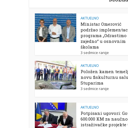
AKTUELNO
Ministar Omerović
podržao implementac
programa „Odrastimo
zajedno“ u osnovnim
školama
3 sedmice ranije
AKTUELNO
Položen kamen temelj
novu fiskulturnu sal
Stuparima
3 sedmice ranije
AKTUELNO
Potpisani ugovori: Go
600.000 KM za naučno
istraživačke projekte