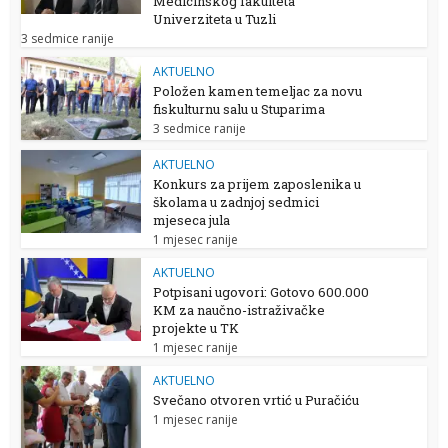
Medicinskog fakulteta
Univerziteta u Tuzli
3 sedmice ranije
AKTUELNO
Položen kamen temeljac za novu
fiskulturnu salu u Stuparima
3 sedmice ranije
AKTUELNO
Konkurs za prijem zaposlenika u
školama u zadnjoj sedmici
mjeseca jula
1 mjesec ranije
AKTUELNO
Potpisani ugovori: Gotovo 600.000
KM za naučno-istraživačke
projekte u TK
1 mjesec ranije
AKTUELNO
Svečano otvoren vrtić u Puračiću
1 mjesec ranije