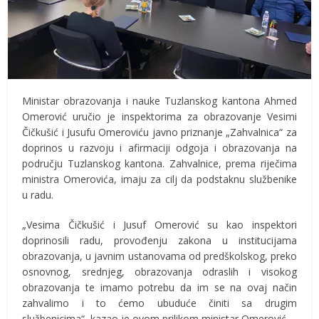
Ministar obrazovanja i nauke Tuzlanskog kantona Ahmed
Omerović uručio je inspektorima za obrazovanje Vesimi
Čičkušić i Jusufu Omeroviću javno priznanje „Zahvalnica“ za
doprinos u razvoju i afirmaciji odgoja i obrazovanja na
području Tuzlanskog kantona. Zahvalnice, prema riječima
ministra Omerovića, imaju za cilj da podstaknu službenike
u radu.
„Vesima Čičkušić i Jusuf Omerović su kao inspektori
doprinosili radu, provođenju zakona u institucijama
obrazovanja, u javnim ustanovama od predškolskog, preko
osnovnog, srednjeg, obrazovanja odraslih i visokog
obrazovanja te imamo potrebu da im se na ovaj način
zahvalimo i to ćemo ubuduće činiti sa drugim
službenicima“, kazao je ovom prilikom ministar Omerović.