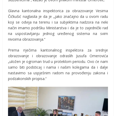
Glavna kantonalna inspektorica za obrazovanje Vesima
Čičkušić naglasila je da je „jako značajno da u ovom radu
koji se odvija na terenu i sa subjektima nadzora na neki
način imamo podršku Ministarstva i da je to zajednički rad
na uspostavljanju jednog uređenog sistema na svim
nivoima obrazovanja.“
Prema riječima kantonalnog inspektora za srednje
obrazovanje i obrazovanje odraslih Jusufa Omerovića
„uložen je ogroman trud u proteklom periodu. Ovo će nam
samo biti podsticaj i nama i našim kolegama da i dalje
nastavimo sa uspješnim radom na provođenju zakona i
podzakonskih propisa.“