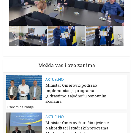
Možda vas i ovo zanima
AKTUELNO
Ministar Omerović podržao
implementaciju programa
„Odrastimo zajedno“ u osnovnim
školama
3 sedmice ranije
AKTUELNO
Ministar Omerović uručio rješenje
o akreditaciji studijskih programa