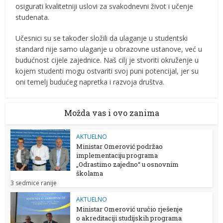
osigurati kvalitetniji uslovi za svakodnevni život i učenje
studenata.
Učesnici su se također složili da ulaganje u studentski
standard nije samo ulaganje u obrazovne ustanove, već u
budućnost cijele zajednice. Naš cilj je stvoriti okruženje u
kojem studenti mogu ostvariti svoj puni potencijal, jer su
oni temelj budućeg napretka i razvoja društva.
Možda vas i ovo zanima
AKTUELNO
Ministar Omerović podržao
implementaciju programa
„Odrastimo zajedno“ u osnovnim
školama
3 sedmice ranije
AKTUELNO
Ministar Omerović uručio rješenje
o akreditaciji studijskih programa