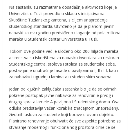
Na sastanku su razmatrane dosadašnje aktivnosti koje je
Univerzitet u Tuzli provodio u skladu s inicijativama
Skupštine Tuzlanskog kantona, s ciljem unapređenja
studentskog standarda. Utvrđeno je da je planom javnih
nabavki za ovu godinu predviđeno ulaganje od pola miliona
maraka u Studentski centar Univerziteta u Tuzli.
Tokom ove godine već je uloženo oko 200 hiljada maraka,
a sredstva su iskorištena za nabavku inventara za restoran
Studentskog centra, stolova i stolica za studentske sobe,
postavljanje unutrašnje fasade u paviljonima I, II i III, kao i
za nabavku i ugradnju laminata u studentskim sobama.
Jedan od ključnih zaključaka sastanka bio je da se odmah
pokrene postupak javne nabavke za renoviranje prvog i
drugog sprata lamele A paviljona I Studentskog doma. Ova
odluka predstavlja važan korak ka značajnom unapređenju
životnih uslova za studente koji borave u ovom objektu.
Planirano renoviranje obuhvatit će sve aspekte potrebne za
stvaranje modernog i funkcionalnog prostora čime će se