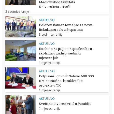
Medicinskog fakulteta
Univerziteta u Tuzli
3 sedmice ranije
AKTUELNO
Položen kamen temeljac za novu
fiskulturnu salu u Stuparima
3 sedmice ranije
AKTUELNO
Konkurs za prijem zaposlenika u
školama u zadnjoj sedmici
mjeseca jula
1 mjesec ranije
AKTUELNO
Potpisani ugovori: Gotovo 600.000
KM za naučno-istraživačke
projekte u TK
1 mjesec ranije
AKTUELNO
Svečano otvoren vrtić u Puračiću
1 mjesec ranije