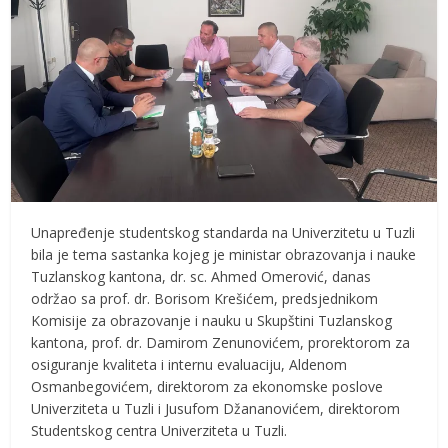
Unapređenje studentskog standarda na Univerzitetu u Tuzli
bila je tema sastanka kojeg je ministar obrazovanja i nauke
Tuzlanskog kantona, dr. sc. Ahmed Omerović, danas
održao sa prof. dr. Borisom Krešićem, predsjednikom
Komisije za obrazovanje i nauku u Skupštini Tuzlanskog
kantona, prof. dr. Damirom Zenunovićem, prorektorom za
osiguranje kvaliteta i internu evaluaciju, Aldenom
Osmanbegovićem, direktorom za ekonomske poslove
Univerziteta u Tuzli i Jusufom Džananovićem, direktorom
Studentskog centra Univerziteta u Tuzli.