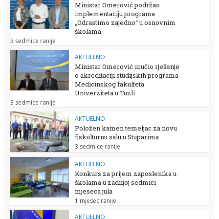
Ministar Omerović podržao
implementaciju programa
„Odrastimo zajedno“ u osnovnim
školama
3 sedmice ranije
AKTUELNO
Ministar Omerović uručio rješenje
o akreditaciji studijskih programa
Medicinskog fakulteta
Univerziteta u Tuzli
3 sedmice ranije
AKTUELNO
Položen kamen temeljac za novu
fiskulturnu salu u Stuparima
3 sedmice ranije
AKTUELNO
Konkurs za prijem zaposlenika u
školama u zadnjoj sedmici
mjeseca jula
1 mjesec ranije
AKTUELNO