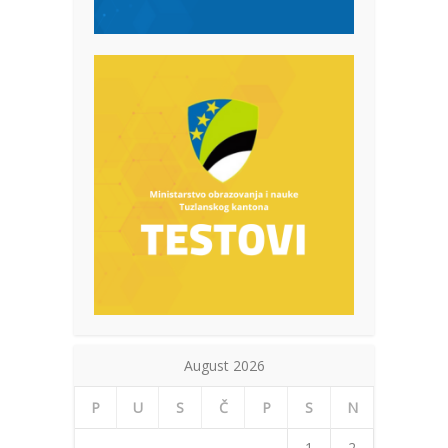
August 2026
P
U
S
Č
P
S
N
1
2