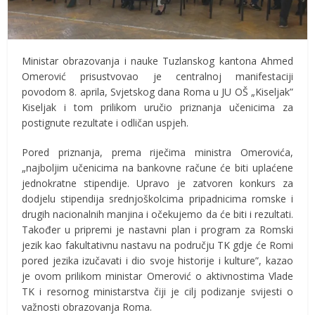
Ministar obrazovanja i nauke Tuzlanskog kantona Ahmed
Omerović prisustvovao je centralnoj manifestaciji
povodom 8. aprila, Svjetskog dana Roma u JU OŠ „Kiseljak”
Kiseljak i tom prilikom uručio priznanja učenicima za
postignute rezultate i odličan uspjeh.
Pored priznanja, prema riječima ministra Omerovića,
„najboljim učenicima na bankovne račune će biti uplaćene
jednokratne stipendije. Upravo je zatvoren konkurs za
dodjelu stipendija srednjoškolcima pripadnicima romske i
drugih nacionalnih manjina i očekujemo da će biti i rezultati.
Također u pripremi je nastavni plan i program za Romski
jezik kao fakultativnu nastavu na području TK gdje će Romi
pored jezika izučavati i dio svoje historije i kulture”, kazao
je ovom prilikom ministar Omerović o aktivnostima Vlade
TK i resornog ministarstva čiji je cilj podizanje svijesti o
važnosti obrazovanja Roma.