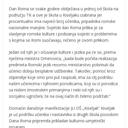
Dan Roma se svake godine obilježava u jednoj od škola na
području TK a ove je škola u Kiseljaku izabrana jer
procentualno ima najveći broj učenika, pripadnika romske
nacionalne manjine. Svjetski dan Roma prilika je za
slavljenje romske kulture i podizanja svijesti o problemima
s kojima se Romi suočavaju, rečeno je ovom prilikom.
Jedan od njih je i očuvanje kulture i jezika pa će se, prema
riječima ministra Omerovića, „kada bude počela realizacija
predmeta Romski jezik resorno ministarstvo pobrinuti da
učenici dobiju besplatne udžbenike. Također, pomoć kroz
stipendije koje smo prvi put raspisali, ima za cilj podršku
našim učenicima i njihovim porodicama, koji su iz porodica
sa niskim imovinskim primanjima i neki od njih su i
socijalno ugroženi, te na ovaj način ih želimo podržati.”
Domaćin današnje manifestacije JU OŠ „Kiseljak” Kiseljak
je uz podršku učenika i nastavnika iz drugih škola povodom
Dana Roma pripremila prikladan kulturno-umjetnički
program.