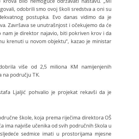
je krova bilo nemoguće održavati nastavu. „Mi
ovali, odobrili smo ovoj školi sredstva a oni su
dekvatnog postupka. Evo danas vidimo da je
ova. Završava se unutrašnjost i očekujemo da će
nam je direktor najavio, biti pokriven krov i da
nu krenuti u novom objektu“, kazao je ministar
obrila više od 2,5 miliona KM namijenjenih
a na području TK.
tafa Ljaljić pohvalio je projekat rekavši da je
odručne škole, koja prema riječima direktora OŠ
a ima najviše učenika od svih područnih škola u
 sljedeće sedmice imati u prostorijama mjesne