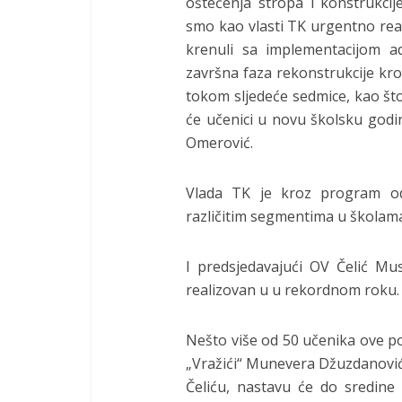
oštećenja stropa i konstrukci
smo kao vlasti TK urgentno reag
krenuli sa implementacijom a
završna faza rekonstrukcije kr
tokom sljedeće sedmice, kao što 
će učenici u novu školsku godi
Omerović.
Vlada TK je kroz program od
različitim segmentima u školam
I predsjedavajući OV Čelić Mus
realizovan u u rekordnom roku.
Nešto više od 50 učenika ove p
„Vražići“ Munevera Džuzdanović
Čeliću, nastavu će do sredine