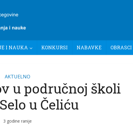
E I NAUKA
KONKURSI
NABAVKE
OBRASCI
AKTUELNO
v u područnoj školi
Selo u Čeliću
3 godine ranije