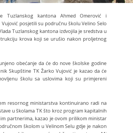
uke Tuzlanskog kantona Ahmed Omerović i
Vujović posjetili su područnu školu Velino Selo
 Vlada Tuzlanskog kantona izdvojila je sredstva u
rukciju krova koji se urušio nakon proljetnog
ispunjeno obećanje da će do nove školske godine
ednik Skupštine TK Žarko Vujović je kazao da će
novljenu školu sa uslovima koji su primjereni
m resornog ministarstva kontinuirano radi na
astave u školama TK što kroz program kapitalnih
nim partnerima, kazao je ovom prilikom ministar
 područnom školom u Velinom Selu gdje je nakon