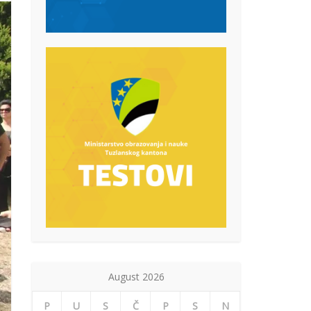
August 2026
P
U
S
Č
P
S
N