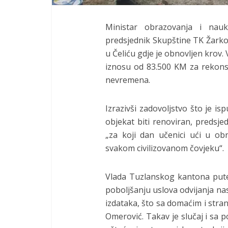
Ministar obrazovanja i na
predsjednik Skupštine TK Žarko 
u Čeliću gdje je obnovljen krov.
iznosu od 83.500 KM za rekonst
nevremena.
Izrazivši zadovoljstvo što je 
objekat biti renoviran, predsj
„za koji dan učenici ući u ob
svakom civilizovanom čovjeku“.
Vlada Tuzlanskog kantona pute
poboljšanju uslova odvijanja n
izdataka, što sa domaćim i stra
Omerović. Takav je slučaj i sa