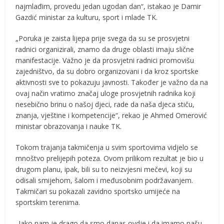
najmlađim, provedu jedan ugodan dan“, istakao je Damir
Gazdić ministar za kulturu, sport i mlade TK.
„Poruka je zaista lijepa prije svega da su se prosvjetni
radnici organizirali, znamo da druge oblasti imaju slične
manifestacije. Važno je da prosvjetni radnici promovišu
zajedništvo, da su dobro organizovani i da kroz sportske
aktivnosti sve to pokazuju javnosti. Također je važno da na
ovaj način vratimo značaj uloge prosvjetnih radnika koji
nesebično brinu o našoj djeci, rade da naša djeca stiču,
znanja, vještine i kompetencije“, rekao je Ahmed Omerović
ministar obrazovanja i nauke TK.
Tokom trajanja takmičenja u svim sportovima vidjelo se
mnoštvo prelijepih poteza. Ovom prilikom rezultat je bio u
drugom planu, ipak, bili su to neizvjesni mečevi, koji su
odisali smijehom, šalom i međusobnim podržavanjem.
Takmičari su pokazali zavidno sportsko umijeće na
sportskim terenima.
„Jako nam je drago da smo danas ovdje i da imamo našu