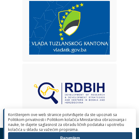
Korištenjem ove web stranice potvrđujete da ste upoznati sa
Politikom privatnosti i Politikom kolačića Ministarstva obrazovanja i
nauke, te dajete saglasnost za obradu ličnih podataka i upotrebu
kolačića u skladu sa važećim propisima.
© 2026 Ministarstvo obrazovanja i nauke Tuzlanskog kantona. Sva
Razumijem