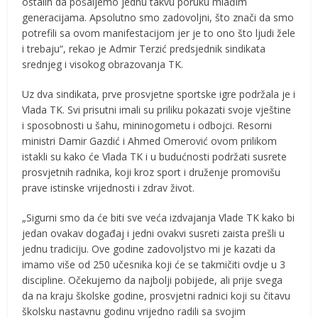
ostalih da pošaljemo jednu takvu poruku mlađim
generacijama. Apsolutno smo zadovoljni, što znači da smo
potrefili sa ovom manifestacijom jer je to ono što ljudi žele
i trebaju“, rekao je Admir Terzić predsjednik sindikata
srednjeg i visokog obrazovanja TK.
Uz dva sindikata, prve prosvjetne sportske igre podržala je i
Vlada TK. Svi prisutni imali su priliku pokazati svoje vještine
i sposobnosti u šahu, mininogometu i odbojci. Resorni
ministri Damir Gazdić i Ahmed Omerović ovom prilikom
istakli su kako će Vlada TK i u budućnosti podržati susrete
prosvjetnih radnika, koji kroz sport i druženje promovišu
prave istinske vrijednosti i zdrav život.
„Sigurni smo da će biti sve veća izdvajanja Vlade TK kako bi
jedan ovakav događaj i jedni ovakvi susreti zaista prešli u
jednu tradiciju. Ove godine zadovoljstvo mi je kazati da
imamo više od 250 učesnika koji će se takmičiti ovdje u 3
discipline. Očekujemo da najbolji pobijede, ali prije svega
da na kraju školske godine, prosvjetni radnici koji su čitavu
školsku nastavnu godinu vrijedno radili sa svojim