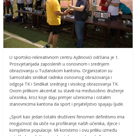
U sportsko-rekreativnom centru Ajdinovići održana je 1.
Prosvjetarijada zaposlenih u osnovnom i srednjem
obrazovanju u Tuzlanskom kantonu. Organizatori su
Samostalni sindikat radnika osnovnog obrazovanja i
odgoja TK i Sindikat srednjeg i visokog obrazovanja TK.
Ovom prilikom akcentat su stavili na međusobno druženje
učesnika, kroz koje daju primjer učenicima i ostalim
stanovnicima kantona da sport i prijateljstvo spajaju ljude.
„Sport kao jedan totalni društveni fenomen definitivno ima
mogućnost da utiče na profiliranje naših učenika, djece i
kompletne populacije. Mi koristimo i ovu priliku između