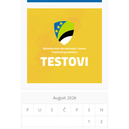
August 2026
P
U
S
Č
P
S
N
1
2