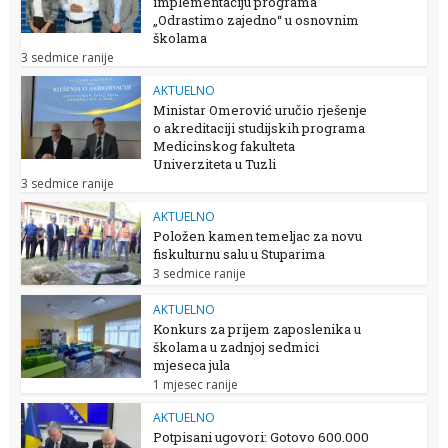
implementaciju programa
„Odrastimo zajedno“ u osnovnim
školama
3 sedmice ranije
AKTUELNO
Ministar Omerović uručio rješenje
o akreditaciji studijskih programa
Medicinskog fakulteta
Univerziteta u Tuzli
3 sedmice ranije
AKTUELNO
Položen kamen temeljac za novu
fiskulturnu salu u Stuparima
3 sedmice ranije
AKTUELNO
Konkurs za prijem zaposlenika u
školama u zadnjoj sedmici
mjeseca jula
1 mjesec ranije
AKTUELNO
Potpisani ugovori: Gotovo 600.000