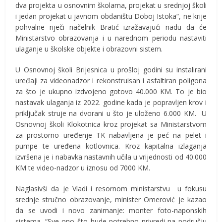
dva projekta u osnovnim školama, projekat u srednjoj školi
i jedan projekat u javnom obdaništu Doboj Istoka“, ne krije
pohvalne riječi načelnik Bratić izražavajući nadu da će
Ministarstvo obrazovanja i u narednom periodu nastaviti
ulaganje u školske objekte i obrazovni sistem.
U Osnovnoj školi Brijesnica u prošloj godini su instalirani
uređaji za videonadzor i rekonstruisan i asfaltiran poligona
za što je ukupno izdvojeno gotovo 40.000 KM. To je bio
nastavak ulaganja iz 2022. godine kada je popravljen krov i
priključak struje na dvorani u što je uloženo 6.000 KM. U
Osnovnoj školi Klokotnica kroz projekat sa Ministarstvom
za prostorno uređenje TK nabavljena je peć na pelet i
pumpe te uređena kotlovnica. Kroz kapitalna izlaganja
izvršena je i nabavka nastavnih učila u vrijednosti od 40.000
KM te video-nadzor u iznosu od 7000 KM.
Naglasivši da je Vladi i resornom ministarstvu u fokusu
srednje stručno obrazovanje, minister Omerović je kazao
da se uvodi i novo zanimanje: monter foto-naponskih
sistema. “Sve ono što bude potrebno privredi na području