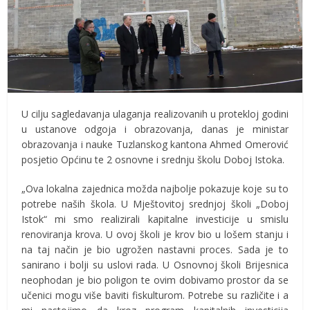
U cilju sagledavanja ulaganja realizovanih u protekloj godini
u ustanove odgoja i obrazovanja, danas je ministar
obrazovanja i nauke Tuzlanskog kantona Ahmed Omerović
posjetio Općinu te 2 osnovne i srednju školu Doboj Istoka.
„Ova lokalna zajednica možda najbolje pokazuje koje su to
potrebe naših škola. U Mještovitoj srednjoj školi „Doboj
Istok“ mi smo realizirali kapitalne investicije u smislu
renoviranja krova. U ovoj školi je krov bio u lošem stanju i
na taj način je bio ugrožen nastavni proces. Sada je to
sanirano i bolji su uslovi rada. U Osnovnoj školi Brijesnica
neophodan je bio poligon te ovim dobivamo prostor da se
učenici mogu više baviti fiskulturom. Potrebe su različite i a