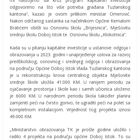
mi nastojimo da kroz program kapitalnih investicija
odgovorimo na što više potreba građana Tuzlanskog
kantona“, kazao je ovom prilikom ministar Omerović.
Nakon održanog sastanka sa načelnikom Općine Kemalom
Bratićem obišli su Osnovnu školu „Brijesnica“, Mješovitu
srednju školu Doboj Istok te Osnovnu školu „Klokotnica“.
Kada su u pitanju kapitalne investicije u ustanove odgoja i
obrazovanja u 2023. godini i unaprjeđenje uslova za razvoj
predškolskog, osnovnog i srednjeg odgoja i obrazovanja
na području Općine Doboj Istok Vlada Tuzlanskog kantona
je u rekonstrukciju krova centralnog objekta Mješovite
srednje škole uložila 41.000 KM. U ranijem periodu za
ojačavanje prostorija i škole kao i samih učionica uloženo
je 6000 KM. U narodnom periodu škola također planira
zamjeniti peći na čvrsto gorivo, te ugraditi peći na polet sa
kompletnom instalacijom. Vrijednost tog projekta iznosi
49.000 KM.
„Ministarstvo obrazovanja TK je prošle godine uložilo i
radilo 4 projekta na području općine Doboj Istok. To su