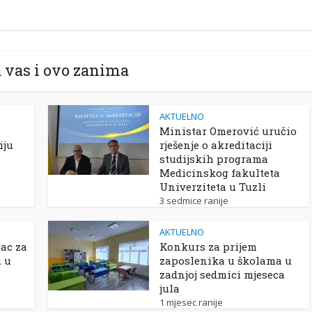
 vas i ovo zanima
AKTUELNO
Ministar Omerović uručio
iju
rješenje o akreditaciji
studijskih programa
Medicinskog fakulteta
Univerziteta u Tuzli
3 sedmice ranije
AKTUELNO
ac za
Konkurs za prijem
u u
zaposlenika u školama u
zadnjoj sedmici mjeseca
jula
1 mjesec ranije