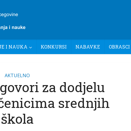
E I NAUKA
KONKURSI
NABAVKE
OBRASCI
AKTUELNO
govori za dodjelu
učenicima srednjih
škola