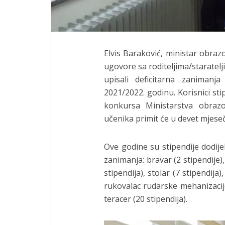
Elvis Baraković, ministar obra
ugovore sa roditeljima/staratelj
upisali deficitarna zanimanj
2021/2022. godinu. Korisnici sti
konkursa Ministarstva obraz
učenika primit će u devet mjese
Ove godine su stipendije dodij
zanimanja: bravar (2 stipendije), 
stipendija), stolar (7 stipendija)
rukovalac rudarske mehanizacij
teracer (20 stipendija).