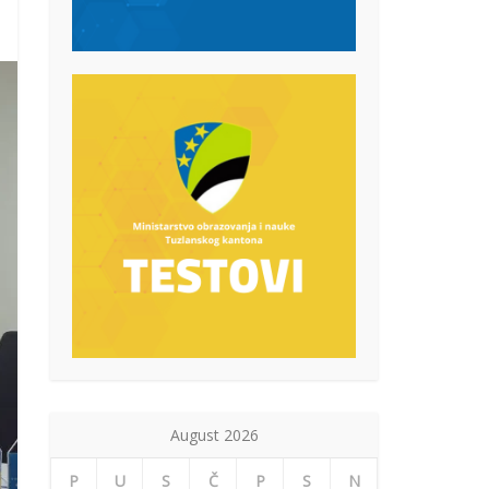
August 2026
P
U
S
Č
P
S
N