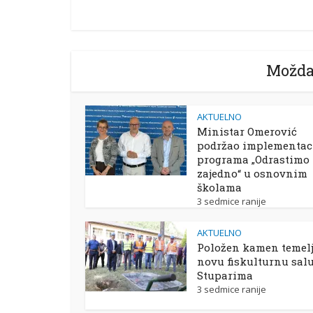
Možda
AKTUELNO
Ministar Omerović
podržao implementac
programa „Odrastimo
zajedno“ u osnovnim
školama
3 sedmice ranije
AKTUELNO
Položen kamen temelj
novu fiskulturnu sal
Stuparima
3 sedmice ranije