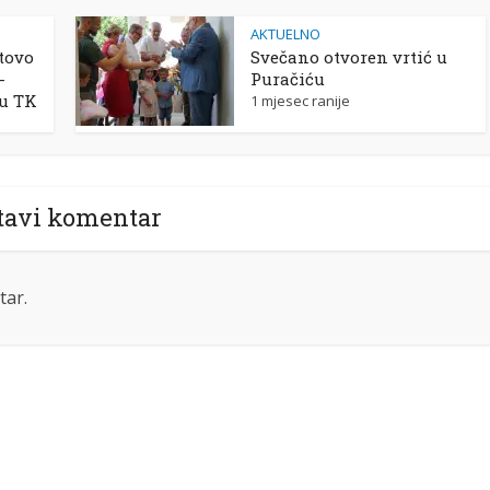
AKTUELNO
tovo
Svečano otvoren vrtić u
-
Puračiću
 u TK
1 mjesec ranije
tavi komentar
tar.