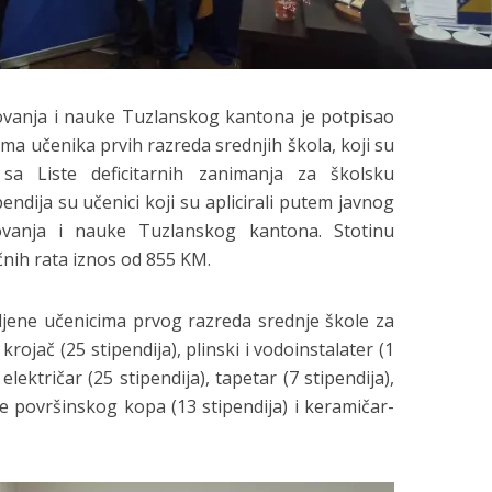
zovanja i nauke Tuzlanskog kantona je potpisao
ima učenika prvih razreda srednjih škola, koji su
a sa Liste deficitarnih zanimanja za školsku
pendija su učenici koji su aplicirali putem javnog
ovanja i nauke Tuzlanskog kantona. Stotinu
čnih rata iznos od 855 KM.
eljene učenicima prvog razreda srednje škole za
krojač (25 stipendija), plinski i vodoinstalater (1
, električar (25 stipendija), tapetar (7 stipendija),
e površinskog kopa (13 stipendija) i keramičar-