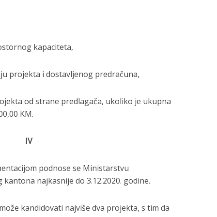
stornog kapaciteta,
iju projekta i dostavljenog predračuna,
ojekta od strane predlagača, ukoliko je ukupna
000,00 KM.
IV
mentacijom podnose se Ministarstvu
kantona najkasnije do 3.12.2020. godine.
može kandidovati najviše dva projekta, s tim da