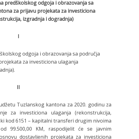
a predškolskog odgoja i obrazovanja sa
tona za prijavu projekata za
investiciona
strukcija, izgradnja i dogradnja)
I
dškolskog odgoja i obrazovanja sa područja
rojekata za investiciona ulaganja
adnja).
II
Budžetu Tuzlanskog kantona za 2020. godinu za
je za investiciona ulaganja (rekonstrukcija,
ki kod 6151 – kapitalni transferi drugim nivoima
od 99.500,00 KM, raspodijelit će se javnim
snovu dostavljenih projekata za investiciona