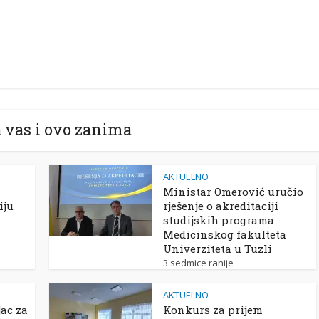
 vas i ovo zanima
AKTUELNO
Ministar Omerović uručio
iju
rješenje o akreditaciji
studijskih programa
Medicinskog fakulteta
Univerziteta u Tuzli
3 sedmice ranije
AKTUELNO
ac za
Konkurs za prijem