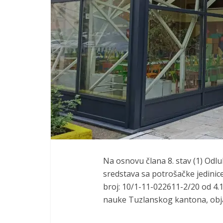
Na osnovu člana 8. stav (1) Odlu
sredstava sa potrošačke jedinic
broj: 10/1-11-022611-2/20 od 4.
nauke Tuzlanskog kantona, obja