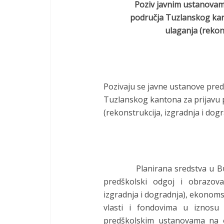
Poziv javnim ustanovam
područja
Tuzlanskog kan
ulaganja
(rekon
Pozivaju se javne ustanove pre
Tuzlanskog kantona za prijavu p
(rekonstrukcija, izgradnja i dogr
Planirana sredstva u 
predškolski odgoj i obrazovan
izgradnja i dogradnja), ekonoms
vlasti i fondovima u iznosu 
predškolskim ustanovama na o