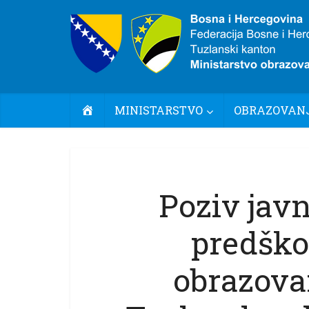
POČETNA
MINISTARSTVO
OBRAZOVANJ
Poziv jav
predško
obrazova