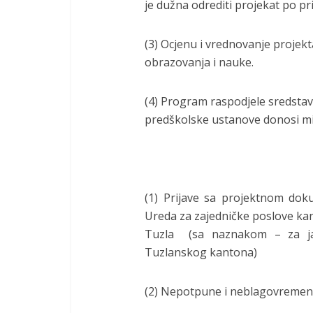
je dužna odrediti projekat po pri
(3) Ocjenu i vrednovanje projek
obrazovanja i nauke.
(4) Program raspodjele sredstava
predškolske ustanove donosi mi
(1) Prijave sa projektnom doku
Ureda za zajedničke poslove ka
Tuzla (sa naznakom – za jav
Tuzlanskog kantona)
(2) Nepotpune i neblagovremene 