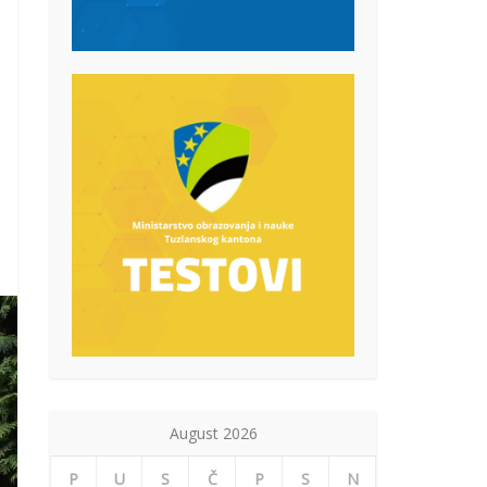
August 2026
P
U
S
Č
P
S
N