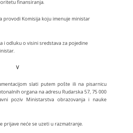
oritetu finansiranja.
ta provodi Komisija koju imenuje ministar
 i odluku o visini sredstava za pojedine
nistar.
V
mentacijom slati putem pošte ili na pisarnicu
ntonalnih organa na adresu Rudarska 57, 75 000
ni poziv Ministarstva obrazovanja i nauke
prijave neće se uzeti u razmatranje.