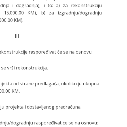
adnja i dogradnja), i to: a) za rekonstrukciju
 15.000,00 KM), b) za izgradnju/dogradnju
000,00 KM).
III
nstrukcije raspoređivat će se na osnovu:
 se vrši rekonstrukcija,
ojekta od strane predlagača, ukoliko je ukupna
000,00 KM,
iju projekta i dostavljenog predračuna.
radnju/dogradnju raspoređivat će se na osnovu: