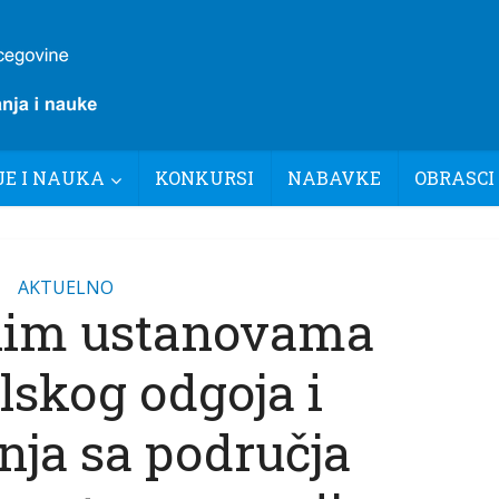
E I NAUKA
KONKURSI
NABAVKE
OBRASCI
AKTUELNO
nim ustanovama
lskog odgoja i
nja sa područja