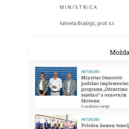
M I N I S T R I C A
Fahreta Brašnjić, prof. s.r.
Možda
AKTUELNO
Ministar Omerović
podržao implementac
programa „Odrastimo
zajedno“ u osnovnim
školama
3 sedmice ranije
AKTUELNO
Položen kamen temelj