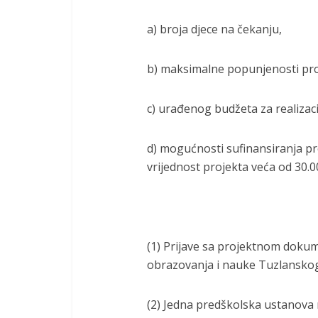
a) broja djece na čekanju,
b) maksimalne popunjenosti pro
c) urađenog budžeta za realizac
d) mogućnosti sufinansiranja pr
vrijednost projekta veća od 30.
(1) Prijave sa projektnom doku
obrazovanja i nauke Tuzlanskog 
(2) Jedna predškolska ustanova 