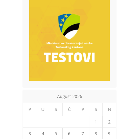
August 2026
P
U
S
Č
P
S
N
1
2
3
4
5
6
7
8
9