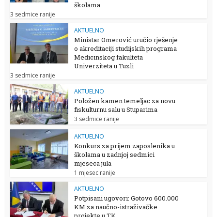
školama
3 sedmice ranije
AKTUELNO
Ministar Omerović uručio rješenje
o akreditaciji studijskih programa
Medicinskog fakulteta
Univerziteta u Tuzli
3 sedmice ranije
AKTUELNO
Položen kamen temeljac za novu
fiskulturnu salu u Stuparima
3 sedmice ranije
AKTUELNO
Konkurs za prijem zaposlenika u
školama u zadnjoj sedmici
mjeseca jula
1 mjesec ranije
AKTUELNO
Potpisani ugovori: Gotovo 600.000
KM za naučno-istraživačke
projekte u TK