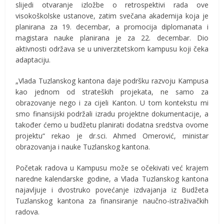
slijedi otvaranje izložbe o retrospektivi rada ove
visokoškolske ustanove, zatim svečana akademija koja je
planirana za 19. decembar, a promocija diplomanata i
magistara nauke planirana je za 22. decembar. Dio
aktivnosti održava se u univerzitetskom kampusu koji čeka
adaptaciju.
„Vlada Tuzlanskog kantona daje podršku razvoju Kampusa
kao jednom od strateških projekata, ne samo za
obrazovanje nego i za cijeli Kanton. U tom kontekstu mi
smo finansijski podržali izradu projektne dokumentacije, a
također ćemo u budžetu planirati dodatna sredstva ovome
projektu“ rekao je dr.sci. Ahmed Omerović, ministar
obrazovanja i nauke Tuzlanskog kantona.
Početak radova u Kampusu može se očekivati već krajem
naredne kalendarske godine, a Vlada Tuzlanskog kantona
najavljuje i dvostruko povećanje izdvajanja iz Budžeta
Tuzlanskog kantona za finansiranje naučno-istraživačkih
radova.