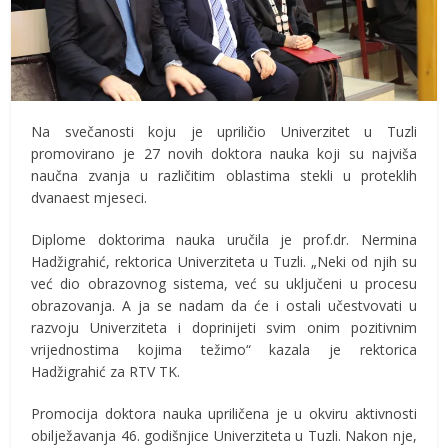
Na svečanosti koju je upriličio Univerzitet u Tuzli
promovirano je 27 novih doktora nauka koji su najviša
naučna zvanja u različitim oblastima stekli u proteklih
dvanaest mjeseci.
Diplome doktorima nauka uručila je prof.dr. Nermina
Hadžigrahić, rektorica Univerziteta u Tuzli. „Neki od njih su
već dio obrazovnog sistema, već su uključeni u procesu
obrazovanja. A ja se nadam da će i ostali učestvovati u
razvoju Univerziteta i doprinijeti svim onim pozitivnim
vrijednostima kojima težimo“ kazala je rektorica
Hadžigrahić za RTV TK.
Promocija doktora nauka upriličena je u okviru aktivnosti
obilježavanja 46. godišnjice Univerziteta u Tuzli. Nakon nje,