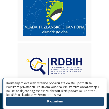
Korištenjem ove web stranice potvrđujete da ste upoznati sa
Politikom privatnosti i Politikom kolačića Ministarstva obrazovanja i
nauke, te dajete saglasnost za obradu ličnih podataka i upotrebu
kolačića u skladu sa važećim propisima.
© 2026 Ministarstvo obrazovanja i nauke Tuzlanskog kantona. Sva
Razumijem
prava pridržana.