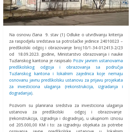
Na osnovu člana 9. stav (1) Odluke o utvrđivanju kriterija
za raspodjelu sredstava sa potrošačke jedinice 24010023 –
predškolski odgoj i obrazovanje broj:10/1-34-012413-2/23
od 18.09.2023. godine, Ministarstvo obrazovanja i nauke
Tuzlanskog kantona je raspisalo
Poziv javnim ustanovama
predškolskog odgoja i obrazovanja sa područja
Tuzlanskog kantona i lokalnim zajednica koje nemaju
osnovanu javnu predškolsku ustanovu za prijavu projekata
za investiciona ulaganja (rekonstrukcija, izgradanja i
dogradanja)
.
Pozivom su planirana sredstva za investiciona ulaganja
ustanova za predškolski odgoj i obrazovanje
(rekonstrukcija, izgradnja i dogradnja), u ukupnom iznosu
od 205.000,00 KM i to: za izgradnju objekata za potrebe
osnivanja javne predškolske ustanove u lokalnim