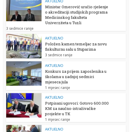
AKTUELNO
Ministar Omerović uručio rješenje
o akreditaciji studijskih programa
Medicinskog fakulteta
Univerziteta u Tuzli
3 sedmice ranije
AKTUELNO
Položen kamen temeljac za novu
fiskulturnu salu u Stuparima
3 sedmice ranije
AKTUELNO
Konkurs za prijem zaposlenika u
školama u zadnjoj sedmici
mjeseca jula
1 mjesec ranije
AKTUELNO
Potpisani ugovori: Gotovo 600.000
KM za naučno-istraživačke
projekte u TK
1 mjesec ranije
AKTUELNO