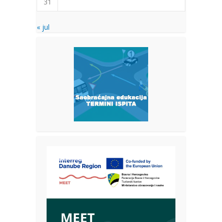
31
« jul