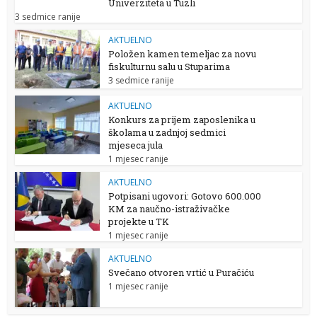
Univerziteta u Tuzli
3 sedmice ranije
AKTUELNO
Položen kamen temeljac za novu
fiskulturnu salu u Stuparima
3 sedmice ranije
AKTUELNO
Konkurs za prijem zaposlenika u
školama u zadnjoj sedmici
mjeseca jula
1 mjesec ranije
AKTUELNO
Potpisani ugovori: Gotovo 600.000
KM za naučno-istraživačke
projekte u TK
1 mjesec ranije
AKTUELNO
Svečano otvoren vrtić u Puračiću
1 mjesec ranije