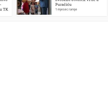
-
Puračiću
 u TK
1 mjesec ranije