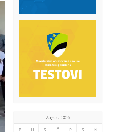
August 2026
P
U
S
Č
P
S
N