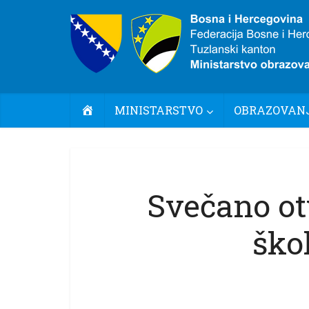
POČETNA
MINISTARSTVO
OBRAZOVANJ
Svečano o
škol