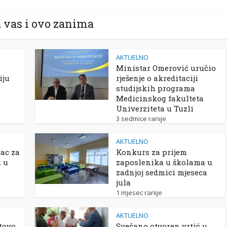
 vas i ovo zanima
AKTUELNO
Ministar Omerović uručio
iju
rješenje o akreditaciji
studijskih programa
Medicinskog fakulteta
Univerziteta u Tuzli
3 sedmice ranije
AKTUELNO
ac za
Konkurs za prijem
u u
zaposlenika u školama u
zadnjoj sedmici mjeseca
jula
1 mjesec ranije
AKTUELNO
tovo
Svečano otvoren vrtić u