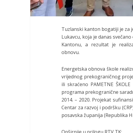
Tuzlanski kanton bogatiji je za
Lukavcu, koja je danas svečano
Kantonu, a rezultat je realiz
obnovu.
Energetska obnova škole realiz
vrijednog prekograničnog proj
ili skraćeno PAMETNE ŠKOLE 2
programa prekogranične saradn
2014. – 2020. Projekat sufinan
Centar za razvoj i podršku (CRP
posavska županija (Republika Hr
Opširnije u prilogu RTV TK: