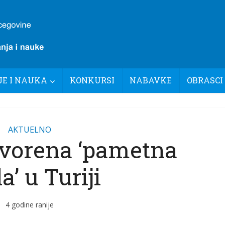
E I NAUKA
KONKURSI
NABAVKE
OBRASCI
AKTUELNO
tvorena ‘pametna
a’ u Turiji
4 godine ranije