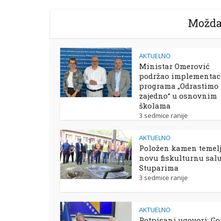
Možda
AKTUELNO
Ministar Omerović
podržao implementac
programa „Odrastimo
zajedno“ u osnovnim
školama
3 sedmice ranije
AKTUELNO
Položen kamen temelj
novu fiskulturnu sal
Stuparima
3 sedmice ranije
AKTUELNO
Potpisani ugovori: Go