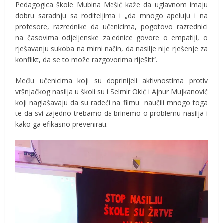
Pedagogica škole Mubina Mešić kaže da uglavnom imaju
dobru saradnju sa roditeljima i „da mnogo apeluju i na
profesore, razrednike da učenicima, pogotovo razrednici
na časovima odjeljenske zajednice govore o empatiji, o
rješavanju sukoba na mirni način, da nasilje nije rješenje za
konflikt, da se to može razgovorima riješiti“.
Među učenicima koji su doprinijeli aktivnostima protiv
vršnjačkog nasilja u školi su i Selmir Okić i Ajnur Mujkanović
koji naglašavaju da su radeći na filmu naučili mnogo toga
te da svi zajedno trebamo da brinemo o problemu nasilja i
kako ga efikasno prevenirati.