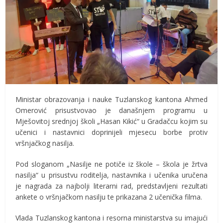
Ministar obrazovanja i nauke Tuzlanskog kantona Ahmed
Omerović prisustvovao je današnjem programu u
Mješovitoj srednjoj školi „Hasan Kikić“ u Gradačcu kojim su
učenici i nastavnici doprinijeli mjesecu borbe protiv
vršnjačkog nasilja.
Pod sloganom „Nasilje ne potiče iz škole – škola je žrtva
nasilja“ u prisustvu roditelja, nastavnika i učenika uručena
je nagrada za najbolji literarni rad, predstavljeni rezultati
ankete o vršnjačkom nasilju te prikazana 2 učenička filma.
Vlada Tuzlanskog kantona i resorna ministarstva su imajući