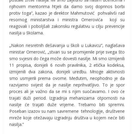
njihovim mentorima htjeli da damo svoj doprinos borbi
protiv toga“, kazao je direktor Mahmutović pohvalivši rad
resornog ministarstva i ministra Omerovića koji su
reagovali i poboljšali zakonsku regulativu u cilju prevencije
nasilja u školama.
„Nakon nesretnih dešavanja u školi u Lukavcu“, naglašava
ministar Omerović, „stvari su se promijenile prije svega što
smo svjesni do čega može dovesti nasilje. Mi smo izmijenili
11 propisa, donijeli 6 novih pravilnika, 2 etička kodeksa,
izmijenili dva zakona, donijeli uredbu. Mnoge aktivnosti
smo usmjerili prema ovome. Međutim, neophodno je da
razvijamo svijest da je nasilje neprihvatljivo. To je spor
proces ali je važno da se mi s njim suočavamo. I ovo će
trajati duži period. Izgradnja mehanizama otpornosti na
nasilje će trajati duže vrijeme. Trebamo biti spremni.
Poseban izazov su nam savremene tehnologije, društvene
mreže koje otežavaju izgradnju društva u kojem neće biti
nasilja.“