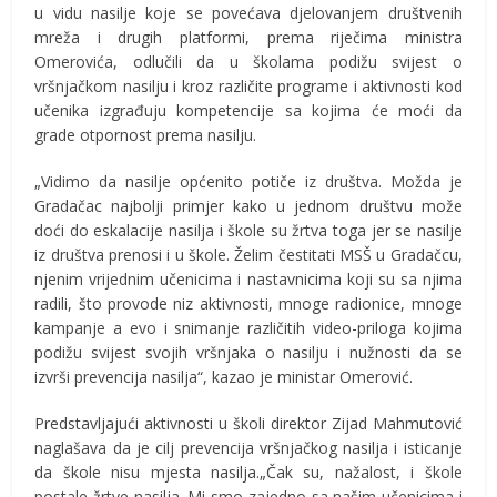
u vidu nasilje koje se povećava djelovanjem društvenih
mreža i drugih platformi, prema riječima ministra
Omerovića, odlučili da u školama podižu svijest o
vršnjačkom nasilju i kroz različite programe i aktivnosti kod
učenika izgrađuju kompetencije sa kojima će moći da
grade otpornost prema nasilju.
„Vidimo da nasilje općenito potiče iz društva. Možda je
Gradačac najbolji primjer kako u jednom društvu može
doći do eskalacije nasilja i škole su žrtva toga jer se nasilje
iz društva prenosi i u škole. Želim čestitati MSŠ u Gradačcu,
njenim vrijednim učenicima i nastavnicima koji su sa njima
radili, što provode niz aktivnosti, mnoge radionice, mnoge
kampanje a evo i snimanje različitih video-priloga kojima
podižu svijest svojih vršnjaka o nasilju i nužnosti da se
izvrši prevencija nasilja“, kazao je ministar Omerović.
Predstavljajući aktivnosti u školi direktor Zijad Mahmutović
naglašava da je cilj prevencija vršnjačkog nasilja i isticanje
da škole nisu mjesta nasilja.„Čak su, nažalost, i škole
postale žrtve nasilja. Mi smo zajedno sa našim učenicima i