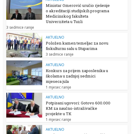
Ministar Omerović uručio rješenje
o akreditaciji studijskih programa
Medicinskog fakulteta
Univerziteta u Tuzli
3 sedmice ranije
AKTUELNO
Položen kamen temeljac za novu
fiskulturnu salu u Stuparima
3 sedmice ranije
AKTUELNO
Konkurs za prijem zaposlenika u
školama u zadnjoj sedmici
mjeseca jula
1 mjesec ranije
AKTUELNO
Potpisani ugovori: Gotovo 600.000
KM za naučno-istraživačke
projekte u TK
1 mjesec ranije
AKTUELNO