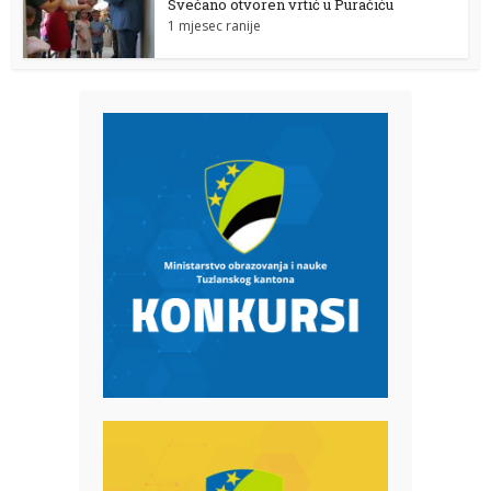
Svečano otvoren vrtić u Puračiću
1 mjesec ranije