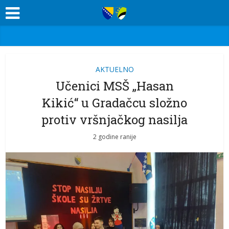
AKTUELNO
Učenici MSŠ „Hasan
Kikić“ u Gradačcu složno
protiv vršnjačkog nasilja
2 godine ranije