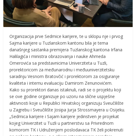
Organizacija prve Sedmice karijere, te u sklopu nje i prvog
Sajma karijere u Tuzlanskom kantonu bila je tema
današnjeg sastanka premijera Tuzlanskog kantona Irfana
Halilagića i ministra obrazovanja i nauke Ahmeda
Omerovića sa predstavnicima Univerziteta u Tuzli,
prorektoricom za međunarodnu i međuuniverzitetsku
saradnju Vesnom Bratovčić i prorektorom za osiguranje
kvaliteta i internu evaluaciju Damirom Zenunovićem.
Kako su prorektori danas istaknuli, radi se o projektu koji
se ove godine organizuje po uzoru na slične uspješne
aktivnosti koje u Republici Hrvatskoj organizuju Sveučilište
u Zagrebu i Sveučilište Josipa Jurja Strossmayera u Osijeku.
„Sedmica karijere i Sajam karijere jedinstven je projekat
kojeg Univerzitet u Tuzli u partnerstvu sa Privrednom
komorom TK i Udruženjem poslodavaca TK želi pokrenuti