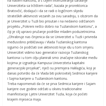
na našem kantonu, a s ciljem intenziviranja saradnje
Univerziteta sa tržištem rada”, kazala je prorektorica
Bratovčić, dodajući i da se radi o logičnom slijedu
strateških aktivnosti vezanih za ovu saradnju, s obzirom da
je Univerzitet u Tuzli bio prisutan i na nedavno održanom
projektu „Pokreni nešto dobro na Tuzlanskom kantonu”, a
čiji je cilj upravo pružanje podrške mladim poduzetnicima.
„Ohrabruje nas činjenica da se Univerzitet u Tuzli i privreda
međusobno približavaju i Vlada Tuzlanskog kantona
sigurno će podržati sve aktivnosti koje idu u tom smjeru.
Univerzitet vidimo kao generator razvoja Tuzlanskog
kantona i u tom cilju planirali smo značajne iskorake među
kojima je izgradnja Kampusa Univerziteta kapitalni
generacijski projekat”, riječi su premijera Halilagića, koji je
danas potvrdio da će Vlada biti pokrovitelj Sedmice karijere
i Sajma karijere u Tuzlanskom kantonu.
Treba napomenuti da će se prva Sedmica karijere i Sajam
karijere ove godine održati u okviru tradicionalne
manifestacije Ljetni Univerzitet Tuzla, koja će početi
krajem mjeseca maja.