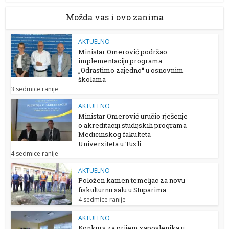
Možda vas i ovo zanima
AKTUELNO
Ministar Omerović podržao
implementaciju programa
„Odrastimo zajedno“ u osnovnim
školama
3 sedmice ranije
AKTUELNO
Ministar Omerović uručio rješenje
o akreditaciji studijskih programa
Medicinskog fakulteta
Univerziteta u Tuzli
4 sedmice ranije
AKTUELNO
Položen kamen temeljac za novu
fiskulturnu salu u Stuparima
4 sedmice ranije
AKTUELNO
Konkurs za prijem zaposlenika u