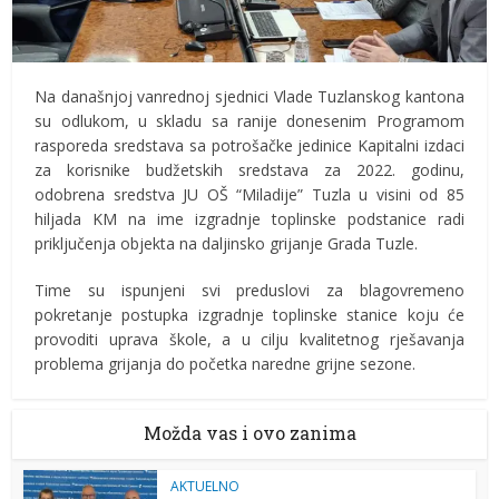
Na današnjoj vanrednoj sjednici Vlade Tuzlanskog kantona
su odlukom, u skladu sa ranije donesenim Programom
rasporeda sredstava sa potrošačke jedinice Kapitalni izdaci
za korisnike budžetskih sredstava za 2022. godinu,
odobrena sredstva JU OŠ “Miladije” Tuzla u visini od 85
hiljada KM na ime izgradnje toplinske podstanice radi
priključenja objekta na daljinsko grijanje Grada Tuzle.
Time su ispunjeni svi preduslovi za blagovremeno
pokretanje postupka izgradnje toplinske stanice koju će
provoditi uprava škole, a u cilju kvalitetnog rješavanja
problema grijanja do početka naredne grijne sezone.
Možda vas i ovo zanima
AKTUELNO