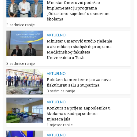
Ministar Omerović podržao
implementaciju programa
„Odrastimo zajedno“ u osnovnim
školama
3 sedmice ranije
AKTUELNO
Ministar Omerović uručio rješenje
o akreditaciji studijskih programa
Medicinskog fakulteta
Univerziteta u Tuzli
3 sedmice ranije
AKTUELNO
Položen kamen temeljac za novu
fiskulturnu salu u Stuparima
3 sedmice ranije
AKTUELNO
Konkurs za prijem zaposlenika u
školama u zadnjoj sedmici
mjeseca jula
1 mjesec ranije
AKTUELNO