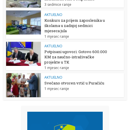
3 sedmice ranije
AKTUELNO
Konkurs za prijem zaposlenika u
školama u zadnjoj sedmici
mjeseca jula
1 mjesec ranije
AKTUELNO
Potpisani ugovori: Gotovo 600.000
KM za naučno-istraživačke
projekte u TK
1 mjesec ranije
AKTUELNO
Svečano otvoren vrtić u Puračiću
1 mjesec ranije