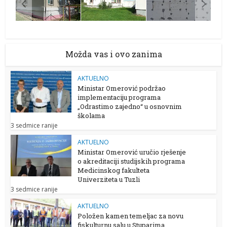
Možda vas i ovo zanima
AKTUELNO
Ministar Omerović podržao
implementaciju programa
„Odrastimo zajedno“ u osnovnim
školama
3 sedmice ranije
AKTUELNO
Ministar Omerović uručio rješenje
o akreditaciji studijskih programa
Medicinskog fakulteta
Univerziteta u Tuzli
3 sedmice ranije
AKTUELNO
Položen kamen temeljac za novu
fiskulturnu salu u Stuparima